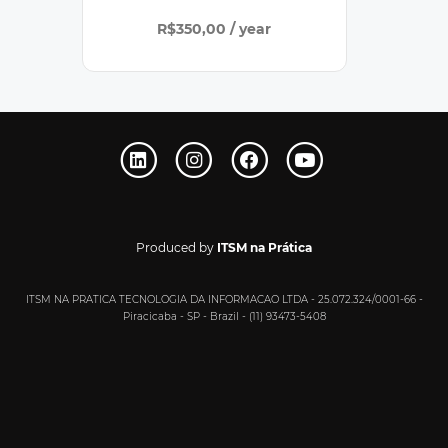
R$350,00 /
year
Produced by
ITSM na Prática
ITSM NA PRATICA TECNOLOGIA DA INFORMACAO LTDA - 25.072.324/0001-66 -
Piracicaba - SP - Brazil - (11) 93473-5408